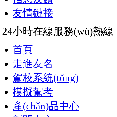
友情鏈接
24小時在線服務(wù)熱線：07
首頁
走進友名
駕校系統(tǒng)
模擬駕考
產(chǎn)品中心