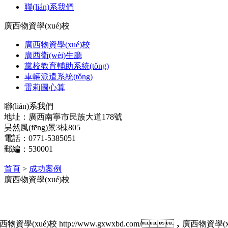
聯(lián)系我們
廣西物資學(xué)校
廣西物資學(xué)校
廣西衛(wèi)生廳
黨校教育輔助系統(tǒng)
車輛派遣系統(tǒng)
雷莉圖心算
聯(lián)系我們
地址：廣西南寧市民族大道178號
昊然風(fēng)景3棟805
電話：0771-5385051
郵編：530001
首頁
>
成功案例
廣西物資學(xué)校
西物資學(xué)校
http://www.gxwxbd.com/
，廣西物資學(xu