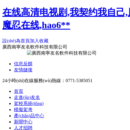
在线高清电视剧,我契约我自己,
魔忍在线,hao6**
設(shè)為首頁
加入收藏
廣西南寧友名軟件科技有限公司
信息反饋
友情鏈接
24小時(shí)在線服務(wù)熱線：0771-5385051
首頁
走進(jìn)友名
駕校系統(tǒng)
模擬駕考
產(chǎn)品中心
新聞中心
人才招聘