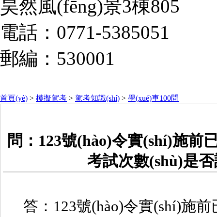
昊然風(fēng)景3棟805
電話：0771-5385051
郵編：530001
首頁(yè)
>
模擬駕考
>
駕考知識(shí)
>
學(xué)車100問
問：123號(hào)令實(shí)施前已
考試次數(shù)是否計
答：123號(hào)令實(shí)施前已