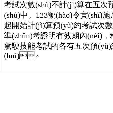
考試次數(shù)不計(jì)算在五次
(shù)中。123號(hào)令實(sh
起開始計(jì)算預(yù)約考試次數
準(zhǔn)考證明有效期內(nèi)
駕駛技能考試的各有五次預(yù)約
(huì)。