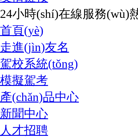
24小時(shí)在線服務(wù)熱
首頁(yè)
走進(jìn)友名
駕校系統(tǒng)
模擬駕考
產(chǎn)品中心
新聞中心
人才招聘