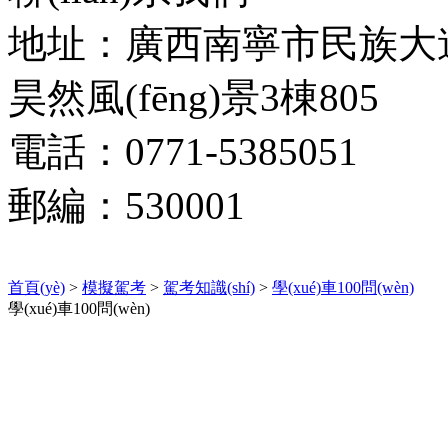
地址：廣西南寧市民族大道17
昊然風(fēng)景3棟805
電話：0771-5385051
郵編：530001
首頁(yè)
>
模擬駕考
>
駕考知識(shí)
>
學(xué)車100問(wèn)
學(xué)車100問(wèn)