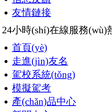
友情鏈接
24小時(shí)在線服務(wù)熱
首頁(yè)
走進(jìn)友名
駕校系統(tǒng)
模擬駕考
產(chǎn)品中心