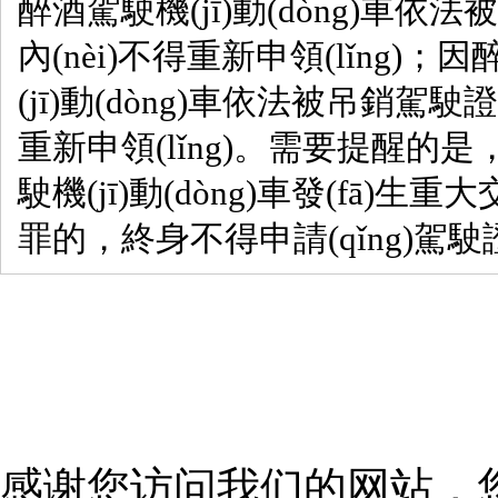
醉酒駕駛機(jī)動(dòng)車依
內(nèi)不得重新申領(lǐng)
(jī)動(dòng)車依法被吊銷駕駛證
重新申領(lǐng)。需要提醒的是
駛機(jī)動(dòng)車發(fā)生重
罪的，終身不得申請(qǐng)駕駛證
感谢您访问我们的网站，