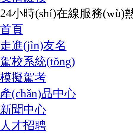
24小時(shí)在線服務(wù)熱
首頁
走進(jìn)友名
駕校系統(tǒng)
模擬駕考
產(chǎn)品中心
新聞中心
人才招聘