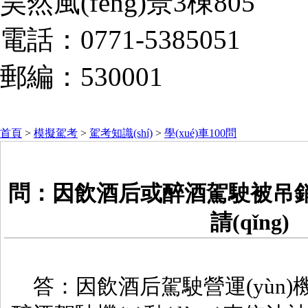
昊然風(fēng)景3棟805
電話：0771-5385051
郵編：530001
首頁
>
模擬駕考
>
駕考知識(shí)
>
學(xué)車100問
問：因飲酒后或醉酒駕駛被吊
請(qǐng)
答：因飲酒后駕駛營運(yùn)機(j