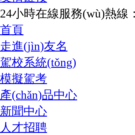
24小時在線服務(wù)熱線：07
首頁
走進(jìn)友名
駕校系統(tǒng)
模擬駕考
產(chǎn)品中心
新聞中心
人才招聘