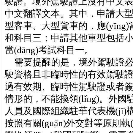
駛證。境外駕駛證上沒有中文表述的
中文翻譯文本。其中，申
型客車、大型貨車的，應(yīng)
和科目三；申請其他車型包括小型汽車的
當(dāng)考試科目一。
需要提醒的是，境外駕駛證必
駛資格且非臨時性的有效駕駛證件
過有效期、臨時性駕駛證或者
情形的，不能換領(lǐng)。外國駐華使
人員及國際組織駐華代表機(jī)構(
按照有關(guān)外交對等原則執(z