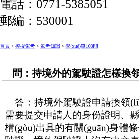
電話：0771-5385051
郵編：530001
首頁
>
模擬駕考
>
駕考知識
>
學(xué)車100問
問：持境外的駕駛證怎樣換領(l
答：持境外駕駛證申請換領(lǐng)
需要提交申請人的身份證明、縣級以
構(gòu)出具的有關(guān)身