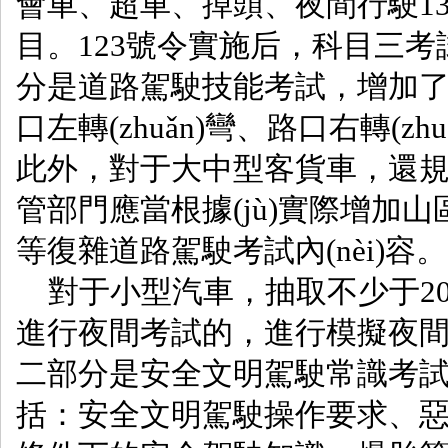
會車、超車、掉頭、夜間
目。123號令實施后，科目三
分是道路駕駛技能考試，增加了
口左轉(zhuǎn)彎、路口右轉(z
此外，對于大中型客貨車，還規
管部門應當根據(jù)實際增加山區
等復雜道路駕駛考試內(nèi)容。
對于小型汽車，抽取不少于20
進行夜間考試的，進行模擬夜間燈
二部分是安全文明駕駛常識考試，
括：安全文明駕駛操作要求、