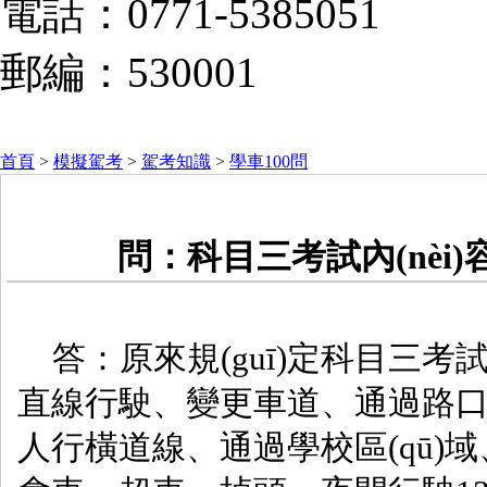
電話：0771-5385051
郵編：530001
首頁
>
模擬駕考
>
駕考知識
>
學車100問
問：科目三考試內(nèi
答：原來規(guī)定科目三考試上車準
直線行駛、變更車道、通過
人行橫道線、通過學校區(qū)域