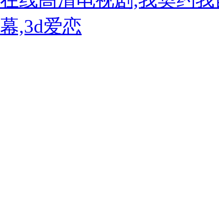
幕,3d爱恋