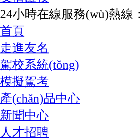
24小時在線服務(wù)熱線：07
首頁
走進友名
駕校系統(tǒng)
模擬駕考
產(chǎn)品中心
新聞中心
人才招聘