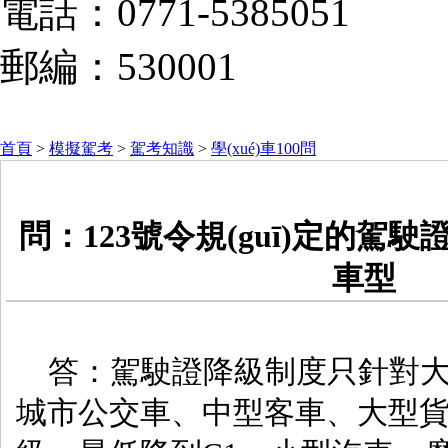
電話：0771-5385051
郵編：530001
首頁
>
模擬駕考
>
駕考知識
>
學(xué)車100問
問：123號令規(guī)定的駕
車型
答：駕駛證降級制度只針對大型客車
城市公交車、中型客車、大型貨車