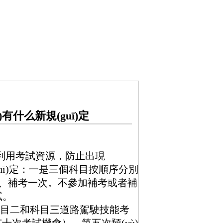
)有什么新規(guī)定
理利用考試資源，防止出現
3號令規(guī)定：一是三個科目按順序分別
、補考一次。不參加補考或者補
。
，科目二和科目三道路駕駛技能考