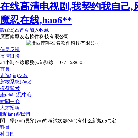
在线高清电视剧,我契约我自己,
魔忍在线,hao6**
設(shè)為首頁
加入收藏
廣西南寧友名軟件科技有限公司
信息反饋
友情鏈接
24小時在線服務(wù)熱線：0771-5385051
首頁
走進(jìn)友名
駕校系統(tǒng)
模擬駕考
產(chǎn)品中心
新聞中心
人才招聘
聯(lián)系我們
問：學(xué)員預(yù)約考試次數(shù)有什么新規(guī)定
科目一
科目四