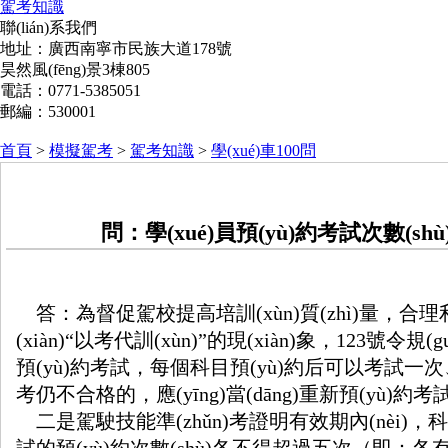
駕考知識
聯(lián)系我們
地址：廣西南寧市民族大道178號
昊然風(fēng)景3棟805
電話：0771-5385051
郵編：530001
首頁
>
模擬駕考
>
駕考知識
>
學(xué)車100問
問：學(xué)員預(yù)約考試次數(shù
答：為督促駕校提高培訓(xùn)質(zhì)量，合
(xiàn)“以考代訓(xùn)”的現(xiàn)象，12
預(yù)約考試，每個科目預(yù)約后可以考試一次
考仍不合格的，應(yīng)當(dāng)重新預(yù)約考試
二是駕駛技能準(zhǔn)考證明有效期內(nèi)