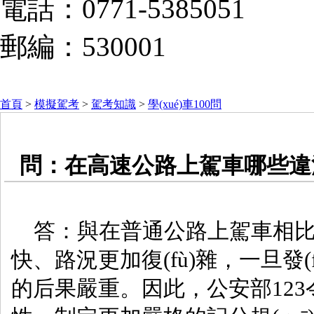
電話：0771-5385051
郵編：530001
首頁
>
模擬駕考
>
駕考知識
>
學(xué)車100問
問：在高速公路上駕車哪些違
答：與在普通公路上駕車相比
快、路況更加復(fù)雜，一旦
的后果嚴重。因此，公安部12