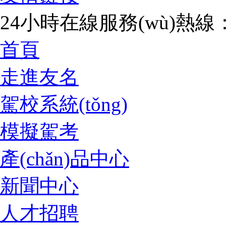
24小時在線服務(wù)熱線：07
首頁
走進友名
駕校系統(tǒng)
模擬駕考
產(chǎn)品中心
新聞中心
人才招聘