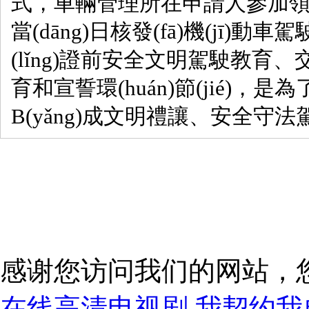
式，車輛管理所在申請人參加領(l
當(dāng)日核發(fā)機(jī)動車
(lǐng)證前安全文明駕駛教育
育和宣誓環(huán)節(jié)，是
B(yǎng)成文明禮讓、安全守法駕
感谢您访问我们的网站，
在线高清电视剧,我契约我