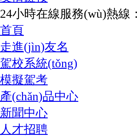
24小時在線服務(wù)熱線：07
首頁
走進(jìn)友名
駕校系統(tǒng)
模擬駕考
產(chǎn)品中心
新聞中心
人才招聘