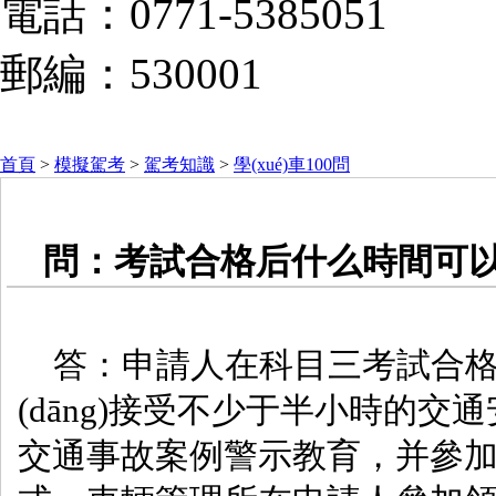
電話：0771-5385051
郵編：530001
首頁
>
模擬駕考
>
駕考知識
>
學(xué)車100問
問：考試合格后什么時間可以領(
答：申請人在科目三考試合格后
(dāng)接受不少于半小時的交
交通事故案例警示教育，并參加領(