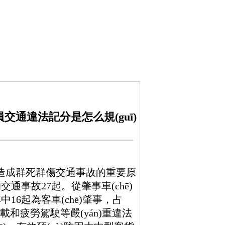
超員交通違法記分是怎么規(guī)
，是造成群死群傷交通事故的重要原
交通事故27起。從肇事車(chē)
中16起為客車(chē)肇事，占
、超載和疲勞駕駛等嚴(yán)重違法