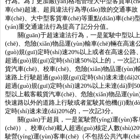
行為。為了更加嚴(yán)格地管理大中型客貨車(chē)
車(chē)超速、超員違法行為導(dǎo)致的交通事故，公
車(chē)、大中型客貨車(chē)等重點(diǎn)車(c
(yán)重交通違法行為提高了記分分值。
關(guān)于超速違法行為，一是駕駛中型以上載客
(chē)、危險(xiǎn)物品運(yùn)輸車(chē)輛在
(guò)規(guī)定時(shí)速20%以上或者在高
超過(guò)規(guī)定時(shí)速50%以上的，一次
貨汽車(chē)、校車(chē)、危險(xiǎn)物品運(
速路上行駛超過(guò)規(guī)定時(shí)速未達(
超過(guò)規(guī)定時(shí)速20%以上未達(dá)
型以上載客載貨汽車(chē)、危險(xiǎn)物品運(yù
快速路以外的道路上行駛或者駕駛其他機(jī)動(dòng)車
定時(shí)速未達(dá)20%的，一次記3分。
關(guān)于超員，一是駕駛營(yíng)運(yù
(chē)）、校車(chē)載人超過(guò)核定人數(sh
駛營(yíng)運(yùn)客車(chē)（不包括公共汽車(ch