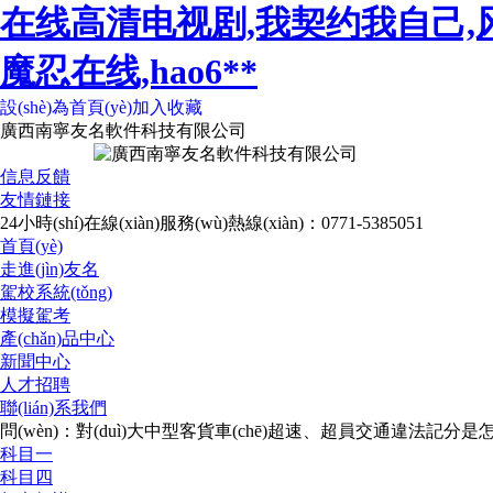
在线高清电视剧,我契约我自己,
魔忍在线,hao6**
設(shè)為首頁(yè)
加入收藏
廣西南寧友名軟件科技有限公司
信息反饋
友情鏈接
24小時(shí)在線(xiàn)服務(wù)熱線(xiàn)：0771-5385051
首頁(yè)
走進(jìn)友名
駕校系統(tǒng)
模擬駕考
產(chǎn)品中心
新聞中心
人才招聘
聯(lián)系我們
問(wèn)：對(duì)大中型客貨車(chē)超速、超員交通違法記分是怎
科目一
科目四