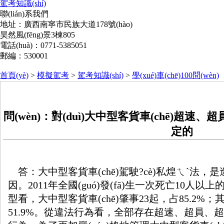
駕考知識(shí)
聯(lián)系我們
地址：廣西南寧市民族大道178號(hào)
昊然風(fēng)景3棟805
電話(huà)：0771-5385051
郵編：530001
首頁(yè)
>
模擬駕考
>
駕考知識(shí)
>
學(xué)車(chē)100問(wèn)
問(wèn)：對(duì)大中型客貨車(chē)超速、
定的
答：大中型客貨車(chē)駕駛?cè)私煌ㄟ`法
因。2011年全國(guó)發(fā)生一次死亡10人以上的
型看，大中型客貨車(chē)肇事23起，占85.2%；其
51.9%。從違法行為看，全部存在超速、超員