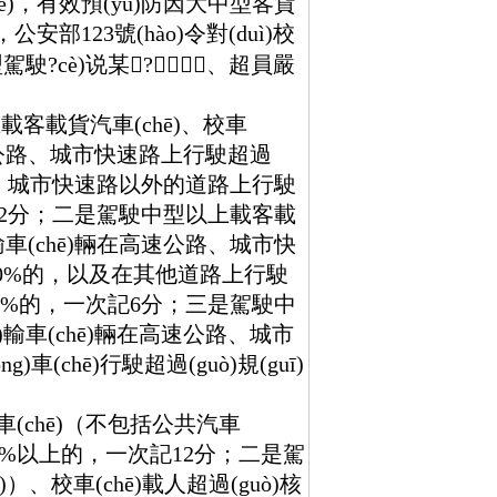
，有效預(yù)防因大中型客貨
安部123號(hào)令對(duì)校
hē)型駕駛?cè)说某?、超員嚴
載貨汽車(chē)、校車
高速公路、城市快速路上行駛超過
速公路、城市快速路以外的道路上行駛
記12分；二是駕駛中型以上載客載
yùn)輸車(chē)輛在高速公路、城市快
dá)20%的，以及在其他道路上行駛
到50%的，一次記6分；三是駕駛中
n)輸車(chē)輛在高速公路、城市
(chē)行駛超過(guò)規(guī)
n)客車(chē)（不包括公共汽車
ù)20%以上的，一次記12分；二是駕
ē)）、校車(chē)載人超過(guò)核