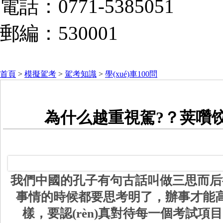
電話：0771-5385051
郵編：530001
首頁
>
模擬駕考
>
駕考知識
>
學(xué)車100問
為什么越重視駕?？荚囋饺菀
我們中國的孔子有句古話叫做三思而后行
事情的時候都要思考明了，辦事才能
樣，要認(rèn)真對待每一個考試項目