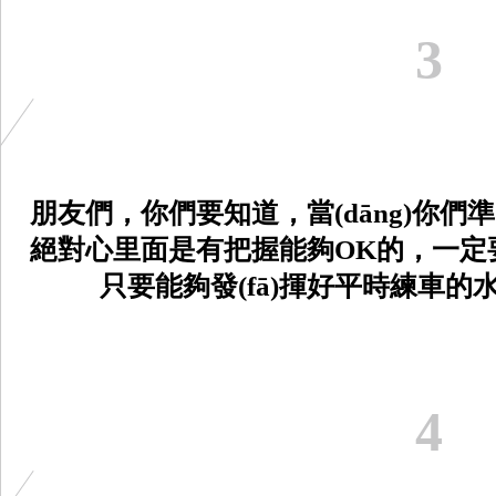
3
朋友們，你們要知道，當(dāng)你們準
絕對心里面是有把握能夠OK的，一
只要能夠發(fā)揮好平時練車的水
4