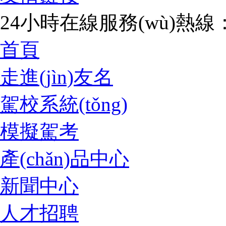
24小時在線服務(wù)熱線：07
首頁
走進(jìn)友名
駕校系統(tǒng)
模擬駕考
產(chǎn)品中心
新聞中心
人才招聘