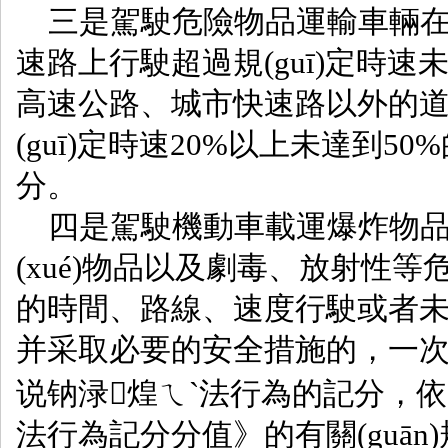
三是駕駛危險物品運輸車輛在高速公
速路上行駛超過規(guī)定時速未達2
高速公路、城市快速路以外的
(guī)定時速20%以上未達到50%的
分。
四是駕駛機動車載運爆炸物品
(xué)物品以及劇毒、放射性等
的時間、路線、速度行駛或者未懸
并采取必要的安全措施的，一次記6
说钠渌煌ㄟ`法行為的記分
法行為記分分值》的有關(guān)規(guī