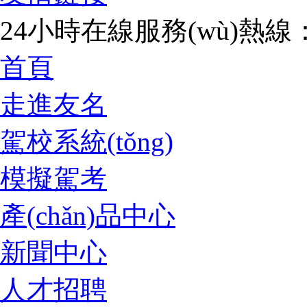
24小時在線服務(wù)熱線：07
首頁
走進友名
駕校系統(tǒng)
模擬駕考
產(chǎn)品中心
新聞中心
人才招聘