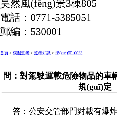
昊然風(fēng)景3棟805
電話：0771-5385051
郵編：530001
首頁
>
模擬駕考
>
駕考知識
>
學(xué)車100問
問：對駕駛運載危險物品的車
規(guī)定
答：公安交管部門對載有爆炸