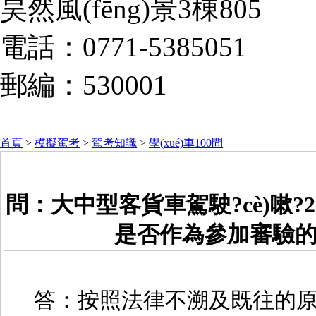
昊然風(fēng)景3棟805
電話：0771-5385051
郵編：530001
首頁
>
模擬駕考
>
駕考知識
>
學(xué)車100問
問：大中型客貨車駕駛?cè)嗽?
是否作為參加審驗的依
答：按照法律不溯及既往的原則