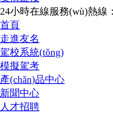
24小時在線服務(wù)熱線：07
首頁
走進友名
駕校系統(tǒng)
模擬駕考
產(chǎn)品中心
新聞中心
人才招聘