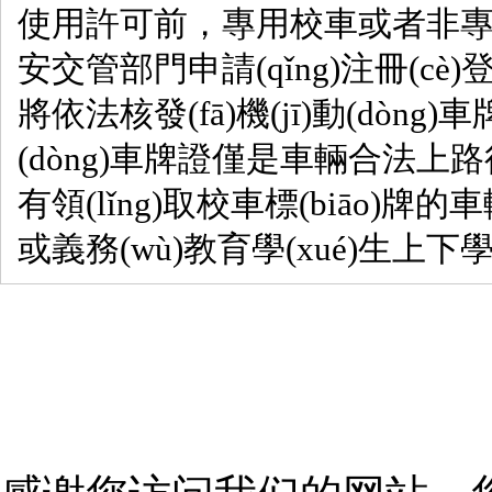
使用許可前，專用校車或者
安交管部門申請(qǐng)注冊(cè)
將依法核發(fā)機(jī)動(dòng)
(dòng)車牌證僅是車輛合法上路行駛
有領(lǐng)取校車標(biāo)
或義務(wù)教育學(xué)生上下學