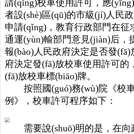
請(qǐng)校車使用許可，應(yīng
者設(shè)區(qū)的市級(jí
申請(qǐng)，教育行政部門
通運(yùn)輸部門意見(jiàn)后，提
報(bào)人民政府決定是否發(fā)放
府決定發(fā)放校車使用許可的
(fā)放校車標(biāo)牌。
按照國(guó)務(wù)院《校車安
例》，校車許可程序如下：
需要說(shuō)明的是，在向政府