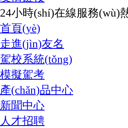
24小時(shí)在線服務(wù)熱
首頁(yè)
走進(jìn)友名
駕校系統(tǒng)
模擬駕考
產(chǎn)品中心
新聞中心
人才招聘