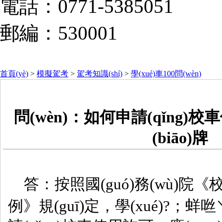
電話：0771-5385051
郵編：530001
首頁(yè)
>
模擬駕考
>
駕考知識(shí)
>
學(xué)車100問(wèn)
問(wèn)：如何申請(qǐng
(biāo)牌
答：按照國(guó)務(wù)院《校車
例》規(guī)定，學(xué)?；